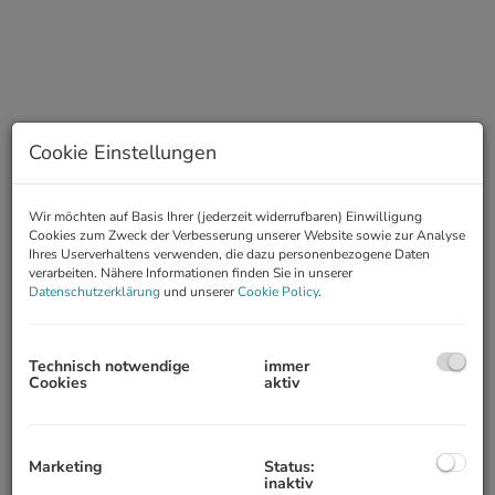
Cookie Einstellungen
Wir möchten auf Basis Ihrer (jederzeit widerrufbaren) Einwilligung
Cookies zum Zweck der Verbesserung unserer Website sowie zur Analyse
Ihres Userverhaltens verwenden, die dazu personenbezogene Daten
verarbeiten. Nähere Informationen finden Sie in unserer
Beschreibung
Datenschutzerklärung
und unserer
Cookie Policy
.
Zum Verkauf gelangt eine wunderschön helle und hochwertig
Technisch notwendige
immer
ausgestattete Dachgeschosswohnung, die mit viel Liebe zum
Cookies
aktiv
Detail in 2020 komplett renoviert wurde. Die Wohnung liegt im 5.
Liftstock eines 1909 errichteten Gebäudes im beliebten
Alliiertenviertel unweit des Augarten. Die Infrastruktur ist
ausgezeichnet - die Straßenbahnlinien 5 (Richtung Westbahnhof),
Marketing
Status:
2 (Dornbach), 12 (Josefstädter Straße) sind fußläufig erreichbar, in
inaktiv