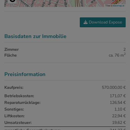
Tiles ©
basemap.at
Download Expose
Basisdaten zur Immobilie
Zimmer
2
2
Fläche
ca. 76 m
Preisinformation
Kaufpreis:
570.000,00 €
Betriebskosten:
171,07 €
Reparaturrücklage:
126,54 €
Sonstiges:
1,10 €
Liftkosten:
22,94 €
Umsatzsteuer:
19,62 €