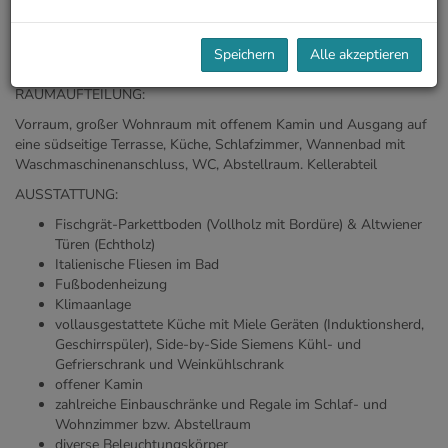
rd. 20 Minuten erreicht man den Stephansplatz. In unmittelbarer
Umgebung befinden sich außerdem zahlreiche Geschäfte des
täglichen Bedarfs und nette Cafés und Restaurants (u.a. Das
Speichern
Alle akzeptieren
Nordpol). Fahrradabstellmöglichkeit befinden sich im Innenhof.
RAUMAUFTEILUNG:
Vorraum, großer Wohnraum mit offenem Kamin und Ausgang auf
eine südseitige Terrasse, Küche, Schlafzimmer, Wannenbad mit
Waschmaschinenanschluss, WC, Abstellraum. Kellerabteil
AUSSTATTUNG:
Fischgrät-Parkettboden (Vollholz mit Bordüre) & Altwiener
Türen (Echtholz)
Italienische Fliesen im Bad
Fußbodenheizung
Klimaanlage
vollausgestattete Küche mit Miele Geräten (Induktionsherd,
Geschirrspüler), Side-by-Side Siemens Kühl- und
Gefrierschrank und Weinkühlschrank
offener Kamin
zahlreiche Einbauschränke und Regale im Schlaf- und
Wohnzimmer bzw. Abstellraum
diverse Beleuchtungskörper