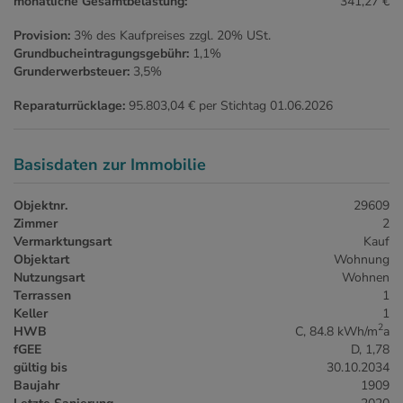
monatliche Gesamtbelastung:
341,27 €
Provision:
3% des Kaufpreises zzgl. 20% USt.
Grundbucheintragungsgebühr:
1,1%
Grunderwerbsteuer:
3,5%
Reparaturrücklage:
95.803,04 € per Stichtag 01.06.2026
Basisdaten zur Immobilie
Objektnr.
29609
Zimmer
2
Vermarktungsart
Kauf
Objektart
Wohnung
Nutzungsart
Wohnen
Terrassen
1
Keller
1
2
HWB
C, 84.8 kWh/m
a
fGEE
D, 1,78
gültig bis
30.10.2034
Baujahr
1909