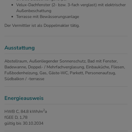
Velux-Dachfenster (2- bzw. 3-fach verglast) mit elektrischer
Außenbeschattung
Terrasse mit Bewässerungsanlage
Der Vermittler ist als Doppelmakler tätig.
Ausstattung
Abstellraum
Außenliegender Sonnenschutz
Bad mit Fenster
Badewanne
Doppel- / Mehrfachverglasung
Einbauküche
Fliesen
Fußbodenheizung
Gas
Gäste-WC
Parkett
Personenaufzug
Südbalkon / -terrasse
Energieausweis
2
HWB
C, 84.8 kWh/m
a
fGEE
D, 1,78
gültig bis
30.10.2034