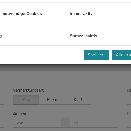
h notwendige Cookies
immer aktiv
g
Status: inaktiv
Speichern
Alle akz
Vermarktungsart
Re
Alle
Miete
Kauf
Zimmer
Pr
-