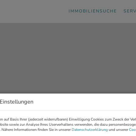
IMMOBILIENSUCHE
SERV
Einstellungen
ienexperten in Wien se
n auf Basis Ihrer (jederzeit widerrufbaren) Einwilligung Cookies zum Zweck der Ve
bsite sowie zur Analyse Ihres Userverhaltens verwenden, die dazu personenbezog
. Nähere Informationen finden Sie in unserer
Datenschutzerklärung
und unserer
Cook