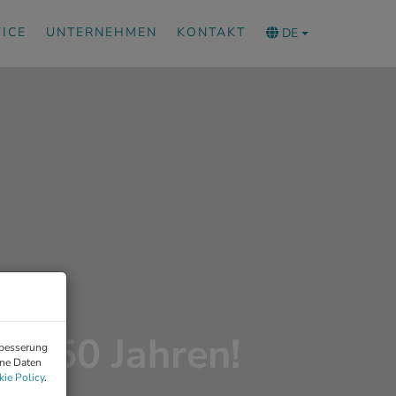
ICE
UNTERNEHMEN
KONTAKT
DE
it 50 Jahren!
rbesserung
ene Daten
ie Policy
.