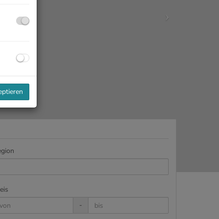
eptieren
gion
eis
-