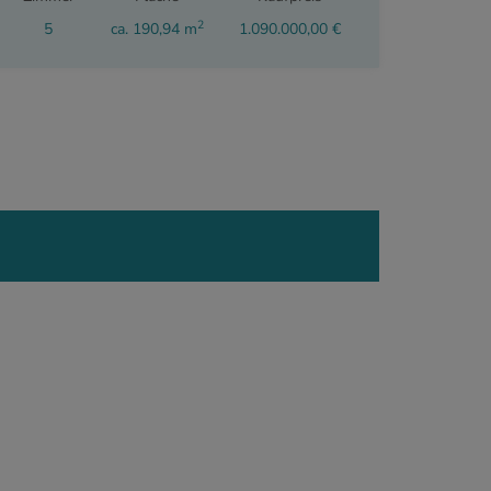
2
5
ca. 190,94 m
1.090.000,00 €