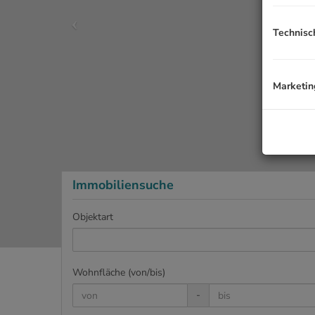
Technisc
Marketin
Immobiliensuche
Objektart
Wohnfläche (von/bis)
-