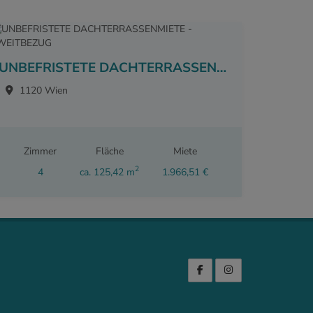
UNBEFRISTETE DACHTERRASSENMIETE - ZWEITBEZUG
1120 Wien
Zimmer
Fläche
Miete
2
4
ca. 125,42 m
1.966,51 €