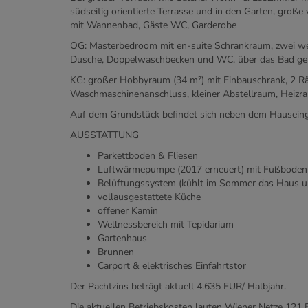
südseitig orientierte Terrasse und in den Garten, große
mit Wannenbad, Gäste WC, Garderobe
OG: Masterbedroom mit en-suite Schrankraum, zwei we
Dusche, Doppelwaschbecken und WC, über das Bad gela
KG: großer Hobbyraum (34 m²) mit Einbauschrank, 2 Rä
Waschmaschinenanschluss, kleiner Abstellraum, Heizr
Auf dem Grundstück befindet sich neben dem Hauseing
AUSSTATTUNG
Parkettboden & Fliesen
Luftwärmepumpe (2017 erneuert) mit Fußbodenh
Belüftungssystem (kühlt im Sommer das Haus um
vollausgestattete Küche
offener Kamin
Wellnessbereich mit Tepidarium
Gartenhaus
Brunnen
Carport & elektrisches Einfahrtstor
Der Pachtzins beträgt aktuell 4.635 EUR/ Halbjahr.
Die aktuellen Betriebskosten lauten Wiener Netze 12