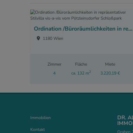
Ordination /Büroräumlichkeiten in repräsentativer Stilvilla vis-a-vis vom Pötzleinsdorfer Schloßpark
1180 Wien
Zimmer
Fläche
Miete
2
4
ca. 132 m
3.220,19 €
DR. 
Immobilien
IMMOB
Kontakt
Graben 2