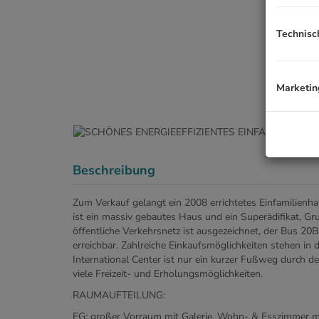
Technisc
Marketin
Beschreibung
Zum Verkauf gelangt ein 2008 errichtetes Einfamilien
ist ein massiv gebautes Haus und ein Superädifikat, G
öffentliche Verkehrsnetz ist ausgezeichnet, der Bus 20
erreichbar. Zahlreiche Einkaufsmöglichkeiten stehen i
International Center ist nur ein kurzer Fußweg durch 
viele Freizeit- und Erholungsmöglichkeiten.
RAUMAUFTEILUNG:
EG: großer Vorraum mit Galerie, Wohn- & Esszimmer m