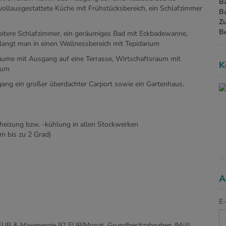
B
 vollausgestattete Küche mit Frühstücksbereich, ein Schlafzimmer
B
Z
B
itere Schlafzimmer, ein geräumiges Bad mit Eckbadewanne,
ngt man in einen Wellnessbereich mit Tepidarium
ume mit Ausgang auf eine Terrasse, Wirtschaftsraum mit
K
aum
ang ein großer überdachter Carport sowie ein Gartenhaus.
eizung bzw. -kühlung in allen Stockwerken
 bis zu 2 Grad)
A
E-
1 EUR & Maxenergie 92 EUR/Monat, Grundbesitzabgaben (Müll