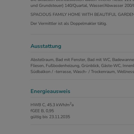
und Grundsteuer) 140/Quartal, Wasser/Abwasser 200/
SPACIOUS FAMILY HOME WITH BEAUTIFUL GARDEN 
Der Vermittler ist als Doppelmakler tätig.
Ausstattung
Abstellraum
Bad mit Fenster
Bad mit WC
Badewanne
Fliesen
Fußbodenheizung
Grünblick
Gäste-WC
Innen
Südbalkon / -terrasse
Wasch- / Trockenraum
Wellness
Energieausweis
2
HWB
C, 45.3 kWh/m
a
fGEE
B, 0,95
gültig bis
23.11.2035