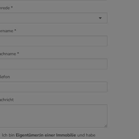
nrede
orname
achname
lefon
chricht
Ich bin
Eigentümer:in einer Immobilie
und habe