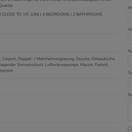
Quartal
A
CLOSE TO VIC (UN) | 4 BEDROOMS | 2 BATHROOMS
V
N
Carport
Doppel- / Mehrfachverglasung
Dusche
Einbauküche
liegender Sonnenschutz
Luftwärmepumpe
Massiv
Parkett
bereich
Te
Na