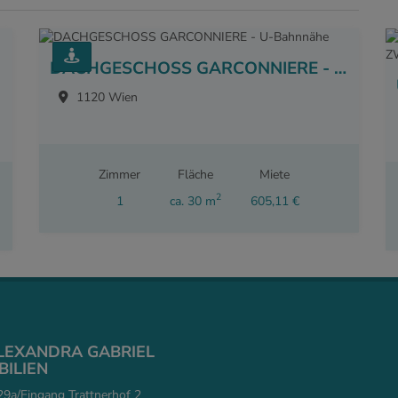
DACHGESCHOSS GARCONNIERE - U-Bahnnähe
1120 Wien
Zimmer
Fläche
Miete
2
1
ca. 30 m
605,11 €
ALEXANDRA GABRIEL
ILIEN
9a/Eingang Trattnerhof 2