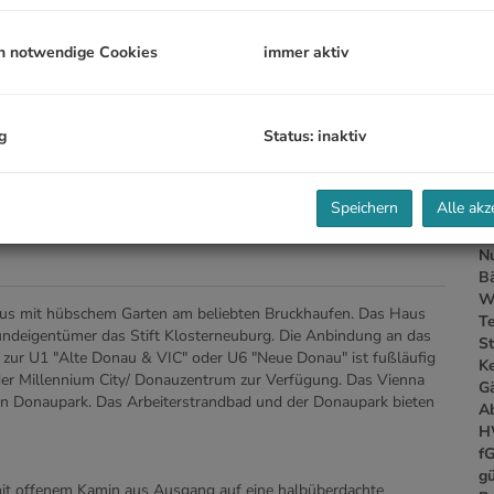
G
G
h notwendige Cookies
immer aktiv
B
g
Status: inaktiv
Ob
Z
Speichern
Alle akz
V
Ob
N
B
W
haus mit hübschem Garten am beliebten Bruckhaufen. Das Haus
T
rundeigentümer das Stift Klosterneuburg. Die Anbindung an das
St
B zur U1 "Alte Donau & VIC" oder U6 "Neue Donau" ist fußläufig
Ke
n der Millennium City/ Donauzentrum zur Verfügung. Das Vienna
G
den Donaupark. Das Arbeiterstrandbad und der Donaupark bieten
A
H
f
gü
it offenem Kamin aus Ausgang auf eine halbüberdachte