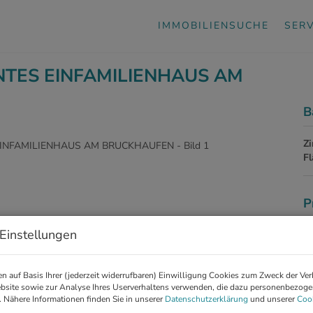
IMMOBILIENSUCHE
SERV
NTES EINFAMILIENHAUS AM
B
Z
F
P
Einstellungen
Ka
So
m
n auf Basis Ihrer (jederzeit widerrufbaren) Einwilligung Cookies zum Zweck der Ve
bsite sowie zur Analyse Ihres Userverhaltens verwenden, die dazu personenbezog
. Nähere Informationen finden Sie in unserer
Datenschutzerklärung
und unserer
Cook
Pr