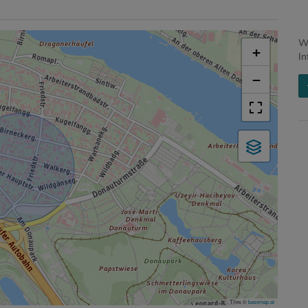
Wi
+
In
−
Tiles ©
basemap.at