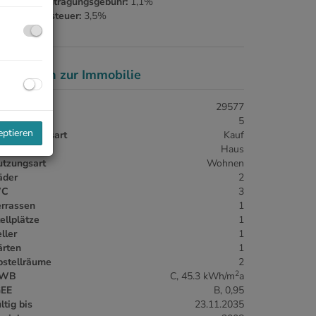
rundbucheintragungsgebühr:
1,1%
runderwerbsteuer:
3,5%
asisdaten zur Immobilie
jektnr.
29577
immer
5
eptieren
ermarktungsart
Kauf
jektart
Haus
utzungsart
Wohnen
äder
2
C
3
errassen
1
ellplätze
1
ller
1
ärten
1
bstellräume
2
2
WB
C, 45.3 kWh/m
a
GEE
B, 0,95
ltig bis
23.11.2035