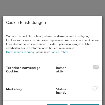
Cookie Einstellungen
Wir möchten auf Basis Ihrer (jederzeit widerrufbaren) Einwilligung
Cookies zum Zweck der Verbesserung unserer Website sowie zur Analyse
Ihres Userverhaltens verwenden, die dazu personenbezogene Daten
verarbeiten. Nähere Informationen finden Sie in unserer
Datenschutzerklärung
und unserer
Cookie Policy
.
Beschreibung
Zur befristeten Vermietung gelangt eine hochwertig sanierte
Technisch notwendige
immer
Wohnung mit traumhaftem Blick zum Reumannplatz und auf das
Cookies
aktiv
Amalienbad. In unmittelbarer Umgebung befindet sich die U-
Bahnlinie U1, mit der man in wenigen Minuten das Stadtzentrum
erreicht. Weiterer ÖPNV: Straßenbahnlinie 6,18,71 sowie Bus 14A.
Marketing
Status:
Die Wohnung zeichnet sich durch einen guten Schnitt aus, ist im
inaktiv
ersten Liftstock gelegen und aufgrund der südost-seitigen
Ausrichtung sehr hell.