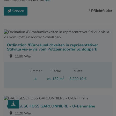
Informationen finden Sie
hier
.
* Pflichtfelder
Senden
Ordination /Büroräumlichkeiten in repräsentativer
Stilvilla vis-a-vis vom Pötzleinsdorfer Schloßpark
1180 Wien
Zimmer
Fläche
Miete
2
4
ca. 132 m
3.220,19 €
DACHGESCHOSS GARCONNIERE - U-Bahnnähe
1120 Wien