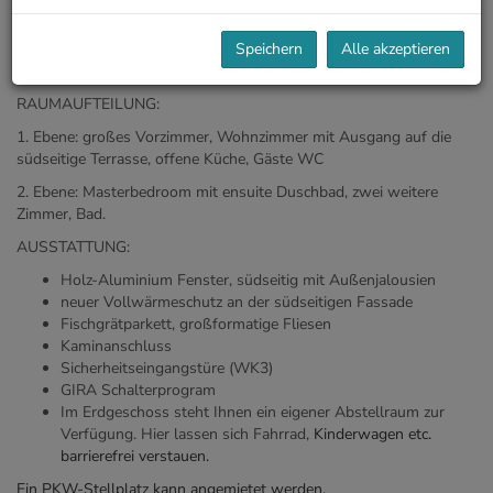
wurde komplett saniert und befindet sich nahe dem Nussdorfer
Platz.
Sowohl mit dem Auto als auch mit den öffentlichen
Verkehrsmitteln (Straßenbahnlinie D, S40, U4) ist das
Speichern
Alle akzeptieren
Stadtzentrum in ca. 25 Minuten gut zu erreichen.
RAUMAUFTEILUNG:
1. Ebene: großes Vorzimmer, Wohnzimmer mit Ausgang auf die
südseitige Terrasse, offene Küche, Gäste WC
2. Ebene: Masterbedroom mit ensuite Duschbad, zwei weitere
Zimmer, Bad.
AUSSTATTUNG:
Holz-Aluminium Fenster, südseitig mit Außenjalousien
neuer Vollwärmeschutz an der südseitigen Fassade
Fischgrätparkett, großformatige Fliesen
Kaminanschluss
Sicherheitseingangstüre (WK3)
GIRA Schalterprogram
Im Erdgeschoss steht Ihnen ein eigener Abstellraum zur
Verfügung. Hier lassen sich Fahrrad,
Kinderwagen etc.
barrierefrei verstauen.
Ein PKW-Stellplatz kann angemietet werden.