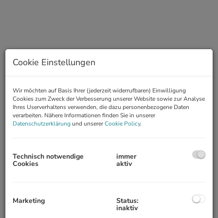
Cookie Einstellungen
Wir möchten auf Basis Ihrer (jederzeit widerrufbaren) Einwilligung
Cookies zum Zweck der Verbesserung unserer Website sowie zur Analyse
Ihres Userverhaltens verwenden, die dazu personenbezogene Daten
verarbeiten. Nähere Informationen finden Sie in unserer
Datenschutzerklärung
und unserer
Cookie Policy
.
Beschreibung
Zum Verkauf gelangt eine moderne Wohnung
eingebettet in
Technisch notwendige
immer
eine Wohnanlage am Rande der Nußdorfer Weinberge. Ein ideales
Cookies
aktiv
Zuhause für jeden, der die Balance zwischen Stadtleben und
Erholung
im Grünen sucht. Dank der ausgezeichneten Lage finden
sich zahlreiche Einkaufsmöglichkeiten und Restaurants in der Nähe.
Die unmittelbar angrenzenden Weinberge laden zum
Marketing
Status:
inaktiv
Spazierengehen und Erholen ein.
Die Maisonettewohnung befindet