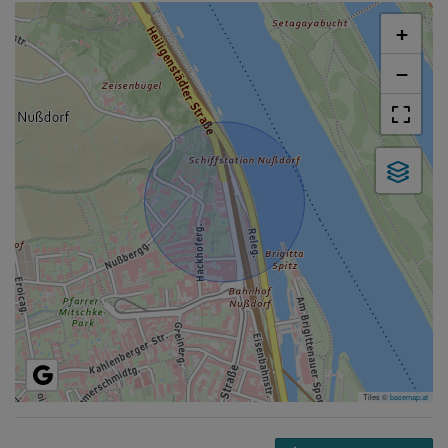
+
−
Tiles ©
basemap.at