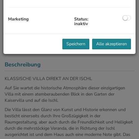
Marketing
Status:
inaktiv
Speichern
Alle akzeptieren
Beschreibung
KLASSISCHE VILLA DIREKT AN DER ISCHL
Auf Sie wartet die historische Atmosphäre dieser einzigartigen
Villa
mit einem atemberaubenden Blick in den Garten der
Kaiservilla und auf die Ischl.
Die Villa lässt den Glanz von Kunst und Historie erkennen und
besticht einerseits durch Ihre Großzügigkeit in der
Raumgestaltung, aber auch durch die Freundlichkeit und Helligkeit
durch die mehrstöckige Veranda, die in Richtung der Ischl
ausgerichtet ist und dem Haus auch eine moderne Note gibt. Das