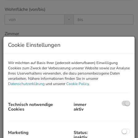
Wohnfläche (von/bis)
-
Zimmer
-
Cookie Einstellungen
Preis
Wir möchten auf Basis Ihrer (jederzeit widerrufbaren) Einwilligung
-
Cookies zum Zweck der Verbesserung unserer Website sowie zur Analyse
Ihres Userverhaltens verwenden, die dazu personenbezogene Daten
verarbeiten. Nähere Informationen finden Sie in unserer
Land
Datenschutzerklärung
und unserer
Cookie Policy
.
Technisch notwendige
immer
Cookies
aktiv
Garten
Marketing
Status:
Terrasse
inaktiv