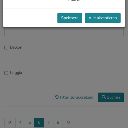
Speichern
Alle akzeptieren
Objektnummer
Balkon
Loggia
Filter zurücksetzen
Suchen
4
5
6
7
8