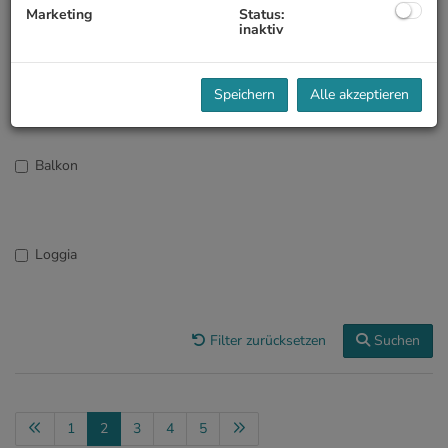
Marketing
Status:
inaktiv
Objektnummer
Speichern
Alle akzeptieren
Balkon
Loggia
Filter zurücksetzen
Suchen
1
2
3
4
5