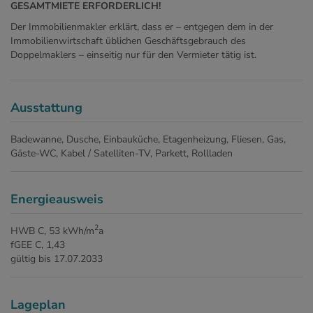
GESAMTMIETE ERFORDERLICH!
Der Immobilienmakler erklärt, dass er – entgegen dem in der
Immobilienwirtschaft üblichen Geschäftsgebrauch des
Doppelmaklers – einseitig nur für den Vermieter tätig ist.
Ausstattung
Badewanne
Dusche
Einbauküche
Etagenheizung
Fliesen
Gas
Gäste-WC
Kabel / Satelliten-TV
Parkett
Rollladen
Energieausweis
2
HWB
C, 53 kWh/m
a
fGEE
C, 1,43
gültig bis
17.07.2033
Lageplan