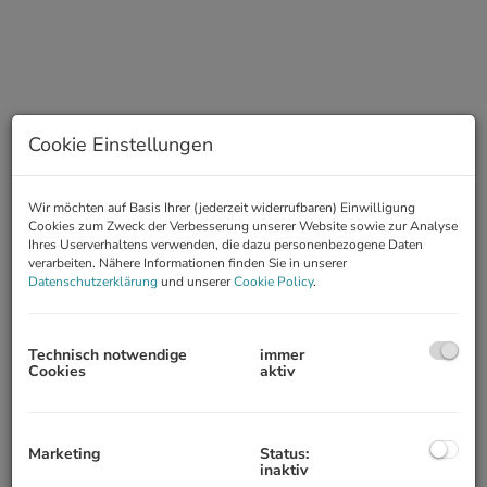
Cookie Einstellungen
Wir möchten auf Basis Ihrer (jederzeit widerrufbaren) Einwilligung
Cookies zum Zweck der Verbesserung unserer Website sowie zur Analyse
Ihres Userverhaltens verwenden, die dazu personenbezogene Daten
Beschreibung
verarbeiten. Nähere Informationen finden Sie in unserer
Datenschutzerklärung
und unserer
Cookie Policy
.
DOPPELHAUSHÄLFTE MIT GARTEN AM BRUCKHAUFEN
NÄHE UNO-CITY, DONAUPARK, DONAUTURMSTRASSE
Technisch notwendige
immer
INFRASTRUKTUR:
Cookies
aktiv
Bus 20A zur U-1 Alte Donau, U6 Neue Donau
RAUMAUFTEILUNG:
Marketing
Status:
inaktiv
1. Ebene: Vorzimmer, Wohn-Esszimmer, Küche und Ausgang in