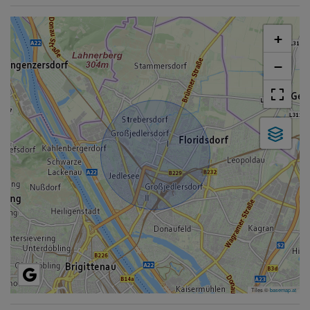
+
−
Tiles ©
basemap.at