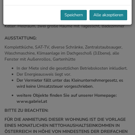
den Garten und die Terrasse, Gäste WC
2. Ebene: drei Schlafzimmer, Badezimmer mit Wannenbad und WC
3. Ebene: ein offener Raum (Masterbedroom), Badezimmer mit
Speichern
Alle akzeptieren
Wannenbad und WC, große Terrasse
Keller: Heizraum, zwei große Räume mit Tageslicht, Badezimmer
AUSSTATTUNG:
Komplettküche, SAT-TV, diverse Schränke, Zentralstaubsauger,
Waschmaschine, Klimaanlage im Dachgeschoß (3.Ebene), alle
Fenster mit Außenrollos, Gartenhütte
In der Miete sind die gesetzlichen Betriebskosten inkludiert.
Der Energieausweis liegt vor.
D
e
r
V
e
r
m
i
e
te
r
fällt unt
e
r da
s
Kleinun
t
erneh
me
rgeset
z
, e
s
wird kein
e
Umsatz
s
teuer vorges
ch
rieb
e
n.
weitere Objekte finden Sie auf unserer Homepage:
www.gabriel.at
BITTE ZU BEACHTEN:
FÜR DIE ANMIETUNG DIESER WOHNUNG IST DIE VORLAGE
EINES MONATLICHEN NETTOHAUSHALTSEINKOMMEN IN
ÖSTERREICH IN HÖHE VON MINDESTENS DER DREIFACHEN