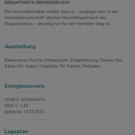
GESAMTMIETE ERFORDERLICH!
Der Immobilienmakler erklärt, dass er – entgegen dem in der
Immobilienwirtschaft üblichen Geschäftsgebrauch des
Doppelmaklers – einseitig nur für den Vermieter tätig ist.
Ausstattung
Badewanne
Dusche
Einbauküche
Etagenheizung
Fliesen
Gas
Gäste-WC
Kabel / Satelliten-TV
Parkett
Rollladen
Energieausweis
2
HWB
C, 53 kWh/m
a
fGEE
C, 1,43
gültig bis
17.07.2033
Lageplan