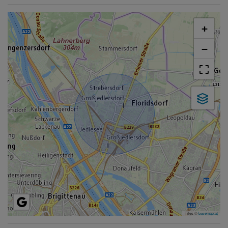
+
−
Tiles ©
basemap.at