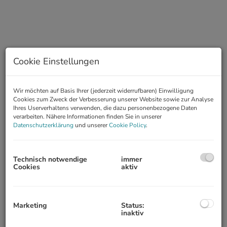
Cookie Einstellungen
Wir möchten auf Basis Ihrer (jederzeit widerrufbaren) Einwilligung
Cookies zum Zweck der Verbesserung unserer Website sowie zur Analyse
Ihres Userverhaltens verwenden, die dazu personenbezogene Daten
verarbeiten. Nähere Informationen finden Sie in unserer
Beschreibung
Datenschutzerklärung
und unserer
Cookie Policy
.
DOPPELHAUSHÄLFTE MIT GARTEN AM BRUCKHAUFEN
NÄHE UNO-CITY, DONAUPARK, DONAUTURMSTRASSE
Technisch notwendige
immer
Cookies
aktiv
INFRASTRUKTUR:
Bus 20A zur U-1 Alte Donau, U6 Neue Donau
RAUMAUFTEILUNG:
Marketing
Status:
inaktiv
1. Ebene: Vorzimmer, Wohn-Esszimmer, Küche und Ausgang in