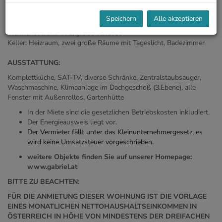
den Garten und die Terrasse, Gäste WC
2. Ebene: drei Schlafzimmer, Badezimmer mit Wannenbad und WC
Speichern
Alle akzeptieren
3. Ebene: ein offener Raum (Masterbedroom), Badezimmer mit
Wannenbad und WC, große Terrasse
Keller: Heizraum, zwei große Räume mit Tageslicht, Badezimmer
AUSSTATTUNG:
Komplettküche, SAT-TV, diverse Schränke, Zentralstaubsauger,
Waschmaschine, Klimaanlage im Dachgeschoß (3.Ebene), alle
Fenster mit Außenrollos, Gartenhütte
In der Miete sind die gesetzlichen Betriebskosten inkludiert.
Der Energieausweis liegt vor.
D
e
r
V
e
r
m
i
e
te
r
fällt unt
e
r da
s
Kleinun
t
erneh
me
rgeset
z
, e
s
wird kein
e
Umsatz
s
teuer vorges
ch
rieb
e
n.
weitere Objekte finden Sie auf unserer Homepage:
www.gabriel.at
BITTE ZU BEACHTEN:
FÜR DIE ANMIETUNG DIESER WOHNUNG IST DIE VORLAGE
EINES MONATLICHEN NETTOHAUSHALTSEINKOMMEN IN
ÖSTERREICH IN HÖHE VON MINDESTENS DER DREIFACHEN