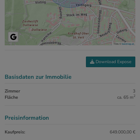
Tiles ©
basemap.at
Download Expose
Basisdaten zur Immobilie
Zimmer
3
2
Fläche
ca. 65 m
Preisinformation
Kaufpreis:
649.000,00 €