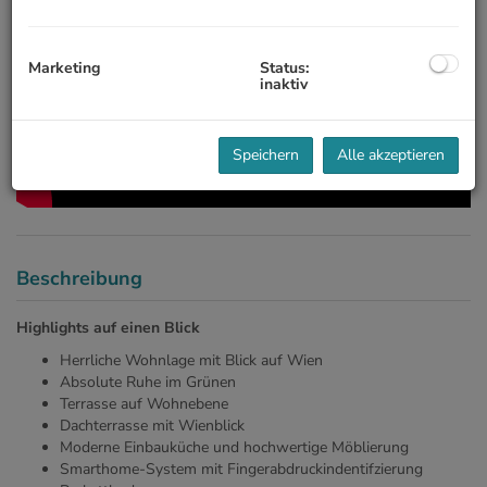
Marketing
Status:
inaktiv
Speichern
Alle akzeptieren
Beschreibung
Highlights auf einen Blick
Herrliche Wohnlage mit Blick auf Wien
Absolute Ruhe im Grünen
Terrasse auf Wohnebene
Dachterrasse mit Wienblick
Moderne Einbauküche und hochwertige Möblierung
Smarthome-System mit Fingerabdruckindentifzierung