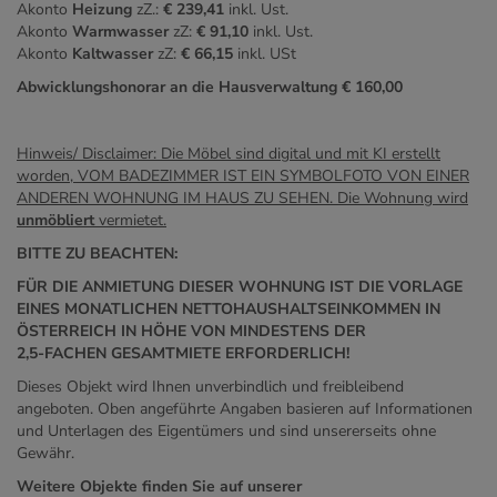
Akonto
Heizung
zZ.:
€ 239,41
inkl. Ust.
Akonto
Warmwasser
zZ:
€ 91,10
inkl. Ust.
Akonto
Kaltwasser
zZ:
€ 66,15
inkl. USt
Abwicklungshonorar an die Hausverwaltung € 160,00
Hinweis/ Disclaimer: Die Möbel sind digital und mit KI erstellt
worden, VOM BADEZIMMER IST EIN SYMBOLFOTO VON EINER
ANDEREN WOHNUNG IM HAUS ZU SEHEN. Die Wohnung wird
unmöbliert
vermietet.
BITTE ZU BEACHTEN:
FÜR DIE ANMIETUNG DIESER WOHNUNG IST DIE VORLAGE
EINES MONATLICHEN NETTOHAUSHALTSEINKOMMEN IN
ÖSTERREICH IN HÖHE VON MINDESTENS DER
2,5-FACHEN GESAMTMIETE ERFORDERLICH!
Dieses Objekt wird Ihnen unverbindlich und freibleibend
angeboten. Oben angeführte Angaben basieren auf Informationen
und Unterlagen des Eigentümers und sind unsererseits ohne
Gewähr.
Weitere Objekte finden Sie auf unserer