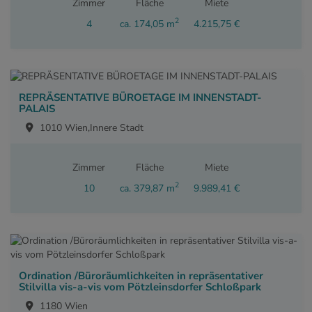
Zimmer
Fläche
Miete
2
4
ca. 174,05 m
4.215,75 €
REPRÄSENTATIVE BÜROETAGE IM INNENSTADT-
PALAIS
1010 Wien,Innere Stadt
Zimmer
Fläche
Miete
2
10
ca. 379,87 m
9.989,41 €
Ordination /Büroräumlichkeiten in repräsentativer
Stilvilla vis-a-vis vom Pötzleinsdorfer Schloßpark
1180 Wien