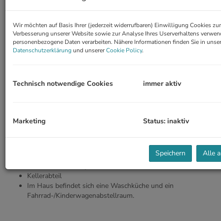
Wohn-Esszimmer mit offener Küche und Ausgang auf die
Terrasse (17 m², S)
Wir möchten auf Basis Ihrer (jederzeit widerrufbaren) Einwilligung Cookies z
zwei Schlafzimmer
Verbesserung unserer Website sowie zur Analyse Ihres Userverhaltens verwen
Master-Schlafzimmer mit mit Ausgang auf eine Terrasse (ca.
personenbezogene Daten verarbeiten. Nähere Informationen finden Sie in unser
24 m², N)
Datenschutzerklärung
und unserer
Cookie Policy
.
Duschbad mit WC
Wannenbad mit Doppelwachbecken und Ausgang auf eine
Terrasse (ca. 24 m², N)
Technisch notwendige Cookies
immer aktiv
separates WC
Abstellraum
Dachterrasse ca. 45m²
Marketing
Status: inaktiv
AUSSTATTUNG:
Parkett,- und Fliesenböden
komplett eingerichtete Küche
Speichern
Alle 
Klimaanlage
Elektrische Aussenjalousien
Kellerabteil
Im Haus befindet sich eine Waschküche und ein
Fahrrad-/Kinderwagenabstellraum.