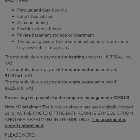
FEATURES:
Parquet and tiled flooring
Fully fitted kitchen
Air conditioning
Electric external blinds
Private basement storage compartment
The building also offers a communal laundry room and a
bicycle/stroller storage area.
The monthly down-payment for
heating
amounts:
€ 239,41
incl.
VAT
The monthly down-payment for
warm water
amounts:
€
91,10
incl. VAT
The monthly down-payment for
warm water
amounts:
€
66,15
incl. VAT
Processing fee payable to the property management: €160.00
Note / Disclaimer
:
The furniture shown has been digitally created
using AI, THE PHOTO OF THE BATHROOM IS SYMBOLIC FROM
ANOTHER APARTMENT IN THE BUILDING.
The apartment is
rented unfurnished.
PLEASE NOTE: