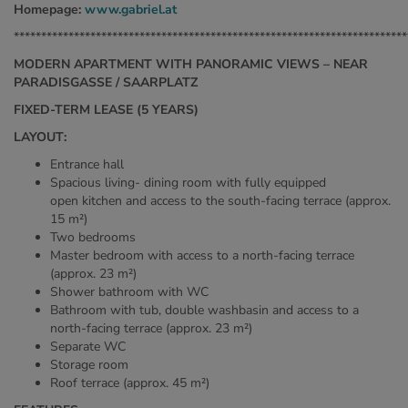
Homepage:
www.gabriel.at
************************************************************************
MODERN APARTMENT WITH PANORAMIC VIEWS – NEAR
PARADISGASSE / SAARPLATZ
FIXED-TERM LEASE (5 YEARS)
LAYOUT:
Entrance hall
Spacious living- dining room with fully equipped
open kitchen and access to the south-facing terrace (approx.
15 m²)
Two bedrooms
Master bedroom with access to a north-facing terrace
(approx. 23 m²)
Shower bathroom with WC
Bathroom with tub, double washbasin and access to a
north-facing terrace (approx. 23 m²)
Separate WC
Storage room
Roof terrace (approx. 45 m²)