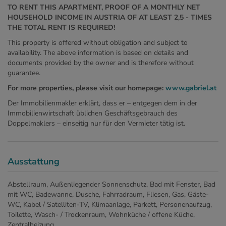
TO RENT THIS APARTMENT, PROOF OF A MONTHLY NET
HOUSEHOLD INCOME IN AUSTRIA OF AT LEAST 2,5 - TIMES
THE TOTAL RENT IS REQUIRED!
This property is offered without obligation and subject to
availability. The above information is based on details and
documents provided by the owner and is therefore without
guarantee.
For more properties, please visit our homepage:
www.gabriel.at
Der Immobilienmakler erklärt, dass er – entgegen dem in der
Immobilienwirtschaft üblichen Geschäftsgebrauch des
Doppelmaklers – einseitig nur für den Vermieter tätig ist.
Ausstattung
Abstellraum
Außenliegender Sonnenschutz
Bad mit Fenster
Bad
mit WC
Badewanne
Dusche
Fahrradraum
Fliesen
Gas
Gäste-
WC
Kabel / Satelliten-TV
Klimaanlage
Parkett
Personenaufzug
Toilette
Wasch- / Trockenraum
Wohnküche / offene Küche
Zentralheizung