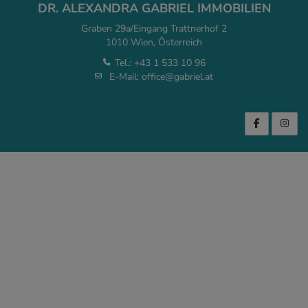
DR. ALEXANDRA GABRIEL IMMOBILIEN
Graben 29a/Eingang Trattnerhof 2
1010 Wien, Österreich
Tel.:
+43 1 533 10 96
E-Mail:
office@gabriel.at