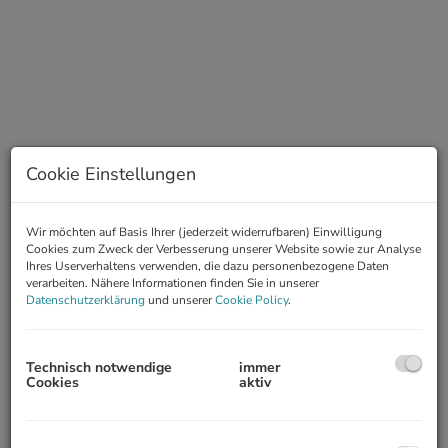
Cookie Einstellungen
Wir möchten auf Basis Ihrer (jederzeit widerrufbaren) Einwilligung
Beschreibung
Cookies zum Zweck der Verbesserung unserer Website sowie zur Analyse
Ihres Userverhaltens verwenden, die dazu personenbezogene Daten
MODERN GESTALTETE INNENSTADTWOHNUNG IN
verarbeiten. Nähere Informationen finden Sie in unserer
Datenschutzerklärung
und unserer
Cookie Policy
.
REPRÄSENTATIVEM GRÜNDERZEITHAUS - ERSTBEZUG
BITTE GRUNDRISS BEACHTEN !
4. Obergeschoß mit Lift, befristete Vermietung (5 Jahre)
Technisch notwendige
immer
Cookies
aktiv
Die Infrastruktur ist ausgezeichnet: die U-Bahnlinien U2/U4 sowie
Geschäfte des täglichen Bedarfs sind fußläufig erreichbar, der
nahegelegene Donaukanal lädt zum Spazieren ein.