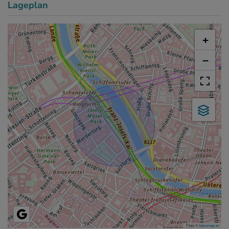
Lageplan
+
−
Tiles ©
basemap.at