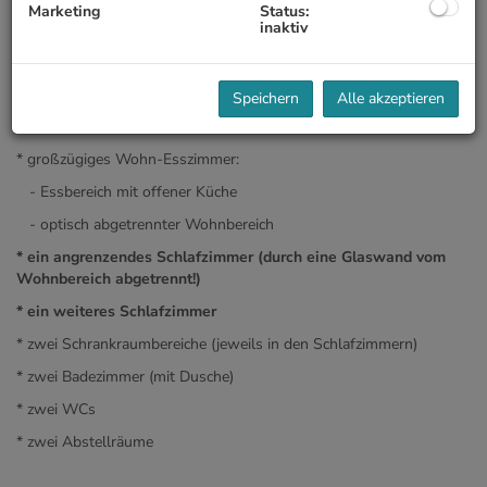
Marketing
Status:
U2/U4 Schottenring
inaktiv
Bus- und Straßenbahnlinien: D, 1, 31, 71, 2A, 3A
RAUMAUFTEILUNG:
Speichern
Alle akzeptieren
* Vorzimmer
* großzügiges Wohn-Esszimmer:
- Essbereich mit offener Küche
- optisch abgetrennter Wohnbereich
* ein angrenzendes Schlafzimmer (durch eine Glaswand vom
Wohnbereich abgetrennt!)
* ein weiteres Schlafzimmer
* zwei Schrankraumbereiche (jeweils in den Schlafzimmern)
* zwei Badezimmer (mit Dusche)
* zwei WCs
* zwei Abstellräume