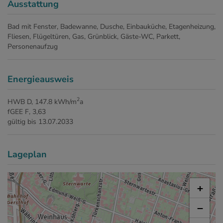
Ausstattung
Bad mit Fenster
Badewanne
Dusche
Einbauküche
Etagenheizung
Fliesen
Flügeltüren
Gas
Grünblick
Gäste-WC
Parkett
Personenaufzug
Energieausweis
2
HWB
D, 147.8 kWh/m
a
fGEE
F, 3,63
gültig bis
13.07.2033
Lageplan
+
−