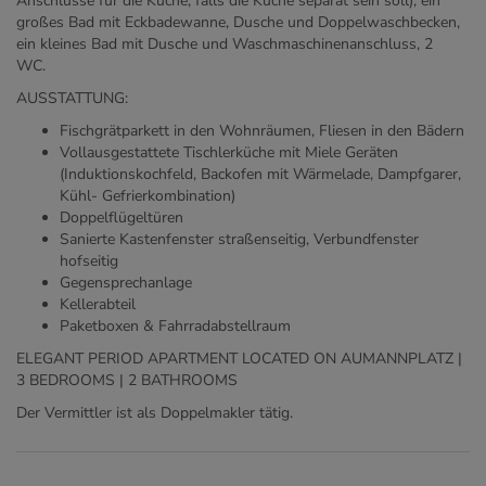
Anschlüsse für die Küche, falls die Küche separat sein soll), ein
großes Bad mit Eckbadewanne, Dusche und Doppelwaschbecken,
ein kleines Bad mit Dusche und Waschmaschinenanschluss, 2
WC.
AUSSTATTUNG:
Fischgrätparkett in den Wohnräumen, Fliesen in den Bädern
Vollausgestattete Tischlerküche mit Miele Geräten
(Induktionskochfeld, Backofen mit Wärmelade, Dampfgarer,
Kühl- Gefrierkombination)
Doppelflügeltüren
Sanierte Kastenfenster straßenseitig, Verbundfenster
hofseitig
Gegensprechanlage
Kellerabteil
Paketboxen & Fahrradabstellraum
ELEGANT PERIOD APARTMENT LOCATED ON AUMANNPLATZ |
3 BEDROOMS | 2 BATHROOMS
Der Vermittler ist als Doppelmakler tätig.