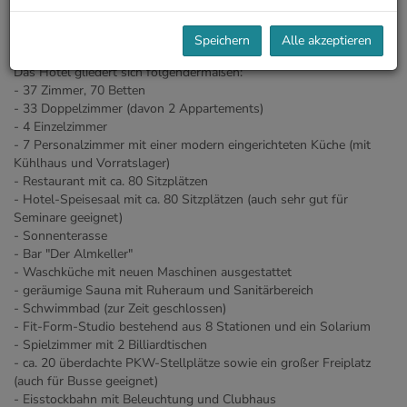
• 6.800m² Grundstücksgröße
• verbaute Fläche ca. 2.600m²
Speichern
Alle akzeptieren
Das Hotel gliedert sich folgendermaßen:
- 37 Zimmer, 70 Betten
- 33 Doppelzimmer (davon 2 Appartements)
- 4 Einzelzimmer
- 7 Personalzimmer mit einer modern eingerichteten Küche (mit
Kühlhaus und Vorratslager)
- Restaurant mit ca. 80 Sitzplätzen
- Hotel-Speisesaal mit ca. 80 Sitzplätzen (auch sehr gut für
Seminare geeignet)
- Sonnenterasse
- Bar "Der Almkeller"
- Waschküche mit neuen Maschinen ausgestattet
- geräumige Sauna mit Ruheraum und Sanitärbereich
- Schwimmbad (zur Zeit geschlossen)
- Fit-Form-Studio bestehend aus 8 Stationen und ein Solarium
- Spielzimmer mit 2 Billiardtischen
- ca. 20 überdachte PKW-Stellplätze sowie ein großer Freiplatz
(auch für Busse geeignet)
- Eisstockbahn mit Beleuchtung und Clubhaus