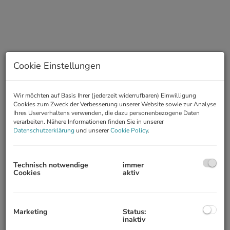
Cookie Einstellungen
Blick
Wir möchten auf Basis Ihrer (jederzeit widerrufbaren) Einwilligung
Cookies zum Zweck der Verbesserung unserer Website sowie zur Analyse
Ihres Userverhaltens verwenden, die dazu personenbezogene Daten
verarbeiten. Nähere Informationen finden Sie in unserer
Datenschutzerklärung
und unserer
Cookie Policy
.
Beschreibung
HOTEL IN FLATTNITZ
Technisch notwendige
immer
Cookies
aktiv
Dieses renovierungsbedürftige 2-Saisonen-Betriebshotel, das im
Dreiländereck Kärnten, Steiermark und Salzburg auf 1.400 Meter
Höhe liegt.
Marketing
Status:
• 70 Betten
inaktiv
• Zweisaisonenbetrieb