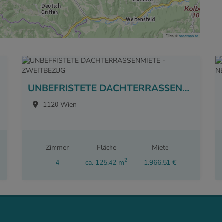
Tiles ©
basemap.at
UNBEFRISTETE DACHTERRASSENMIETE - ZWEITBEZUG
1120 Wien
Zimmer
Fläche
Miete
2
4
ca. 125,42 m
1.966,51 €