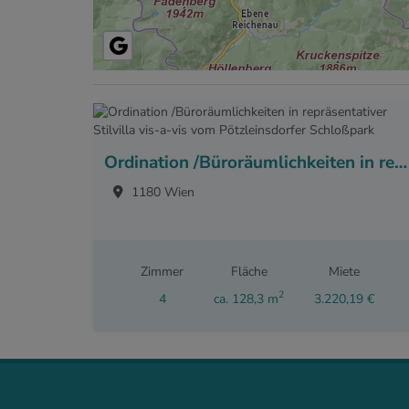
Ordination /Büroräumlichkeiten in repräsentativer Stilvilla vis-a-vis vom Pötzleinsdorfer Schloßpark
1180 Wien
Zimmer
Fläche
Miete
2
4
ca. 128,3 m
3.220,19 €