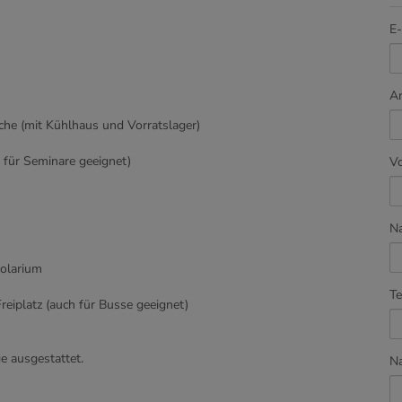
E-
A
che (mit Kühlhaus und Vorratslager)
t für Seminare geeignet)
V
N
Solarium
Te
reiplatz (auch für Busse geeignet)
e ausgestattet.
Na