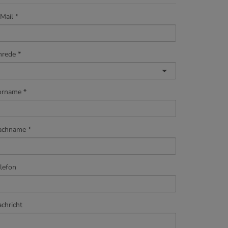
Mail
nrede
orname
achname
lefon
chricht