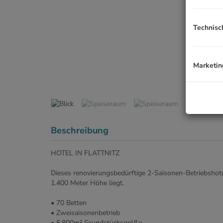
Technisc
Marketin
Beschreibung
HOTEL IN FLATTNITZ
Dieses renovierungsbedürftige 2-Saisonen-Betriebshote
1.400 Meter Höhe liegt.
• 70 Betten
• Zweisaisonenbetrieb
• 6.800m² Grundstücksgröße