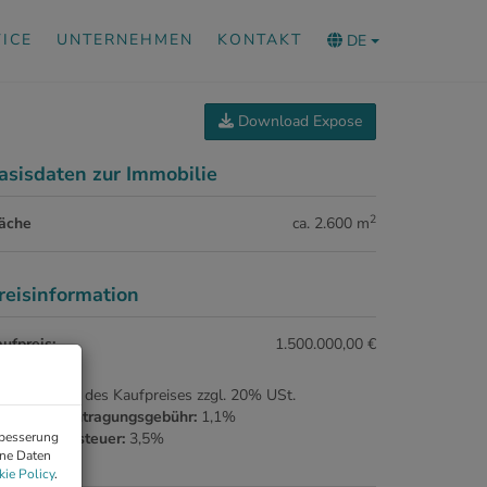
ICE
UNTERNEHMEN
KONTAKT
DE
Download Expose
asisdaten zur Immobilie
2
läche
ca. 2.600 m
reisinformation
ufpreis:
1.500.000,00 €
ovision:
3% des Kaufpreises zzgl. 20% USt.
rundbucheintragungsgebühr:
1,1%
rbesserung
runderwerbsteuer:
3,5%
ene Daten
ie Policy
.