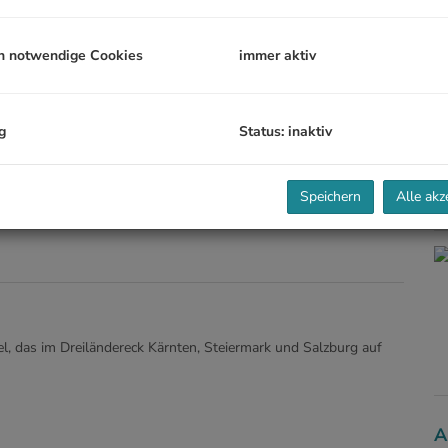
B
h notwendige Cookies
immer aktiv
Ob
V
Ob
g
Status: inaktiv
N
Blick
Speichern
Alle akz
K
l, das im Dreiländereck Kärnten, Steiermark und Salzburg auf
A