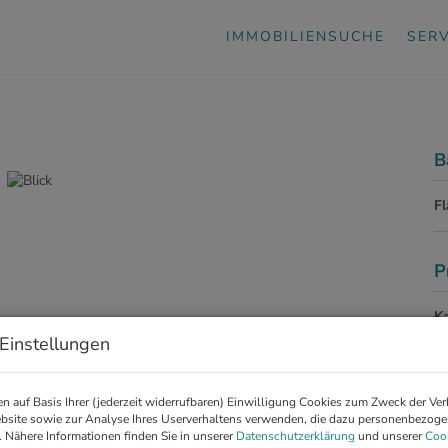
IMMOBILIENSUCHE
SERV
B
F
P
Ka
Einstellungen
Pr
G
n auf Basis Ihrer (jederzeit widerrufbaren) Einwilligung Cookies zum Zweck der Ve
G
bsite sowie zur Analyse Ihres Userverhaltens verwenden, die dazu personenbezog
. Nähere Informationen finden Sie in unserer
Datenschutzerklärung
und unserer
Cook