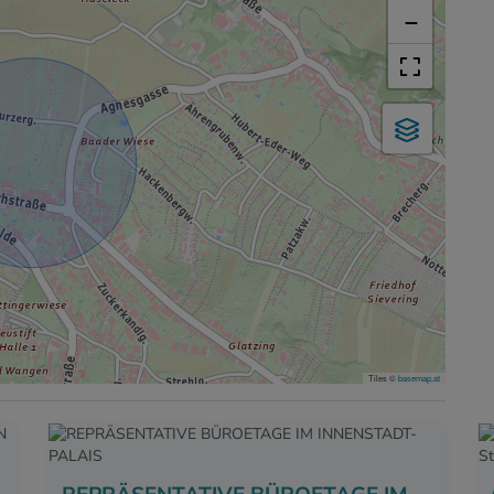
−
Tiles ©
basemap.at