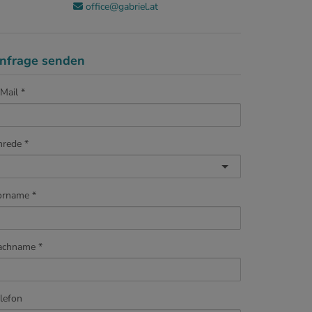
office@gabriel.at
nfrage senden
Mail
nrede
orname
achname
lefon