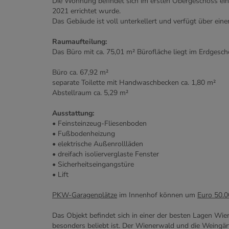
Die Wohnung befindet sich im ersten Obergeschoss ein
2021 errichtet wurde.
Das Gebäude ist voll unterkellert und verfügt über ein
Raumaufteilung:
Das Büro mit ca. 75,01 m² Bürofläche liegt im Erdgesch
Büro ca. 67,92 m²
separate Toilette mit Handwaschbecken ca. 1,80 m²
Abstellraum ca. 5,29 m²
Ausstattung:
• Feinsteinzeug-Fliesenboden
• Fußbodenheizung
• elektrische Außenrollläden
• dreifach isolierverglaste Fenster
• Sicherheitseingangstüre
• Lift
PKW-Garagenplätze
im Innenhof können um
Euro 50.0
Das Objekt befindet sich in einer der besten Lagen Wi
besonders beliebt ist. Der Wienerwald und die Weingärt