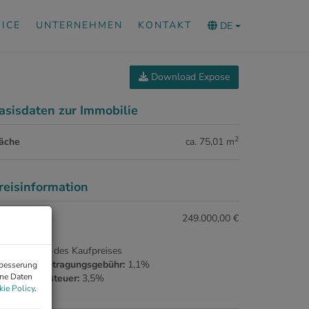
ICE
UNTERNEHMEN
KONTAKT
DE
Download Expose
asisdaten zur Immobilie
2
läche
ca. 75,01 m
reisinformation
ufpreis:
249.000,00 €
ovision:
3% des Kaufpreises
rundbucheintragungsgebühr:
1,1%
rbesserung
ene Daten
runderwerbsteuer:
3,5%
ie Policy
.