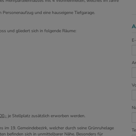
es Mehrparteienhauses mit 4 Wohneinheiten, welches im Jahre
en Personenaufzug und eine hauseigene Tiefgarage.
A
oss und gliedert sich in folgende Räume:
E-
A
V
N
00,-
je Stellplatz zusätzlich erworben werden.
ens im 19. Gemeindebezirk, welcher durch seine Grünruhelage
Te
en befinden sich in unmittelbarer Nähe. Besonders für