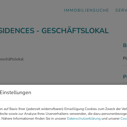
IMMOBILIENSUCHE
SERV
ESIDENCES - GESCHÄFTSLOKAL
B
F
P
Ka
Einstellungen
Pr
G
n auf Basis Ihrer (jederzeit widerrufbaren) Einwilligung Cookies zum Zweck der Ve
bsite sowie zur Analyse Ihres Userverhaltens verwenden, die dazu personenbezog
G
. Nähere Informationen finden Sie in unserer
Datenschutzerklärung
und unserer
Cook