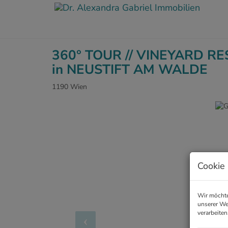
360° TOUR // VINEYARD R
in NEUSTIFT AM WALDE
1190 Wien
Cookie 
Wir möchte
unserer We
verarbeiten