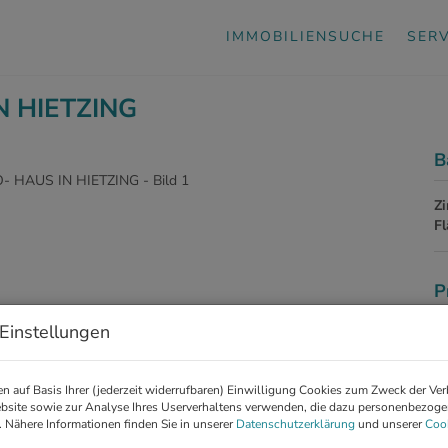
IMMOBILIENSUCHE
SERV
N HIETZING
B
Z
F
P
Einstellungen
Ka
Pr
n auf Basis Ihrer (jederzeit widerrufbaren) Einwilligung Cookies zum Zweck der Ve
G
bsite sowie zur Analyse Ihres Userverhaltens verwenden, die dazu personenbezog
G
. Nähere Informationen finden Sie in unserer
Datenschutzerklärung
und unserer
Cook