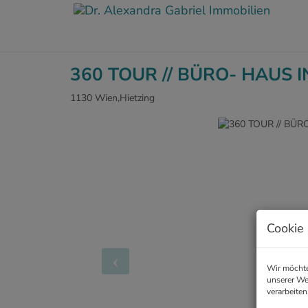
360 TOUR // BÜRO- HAUS I
1130 Wien,Hietzing
Cookie 
Wir möchte
unserer We
verarbeiten