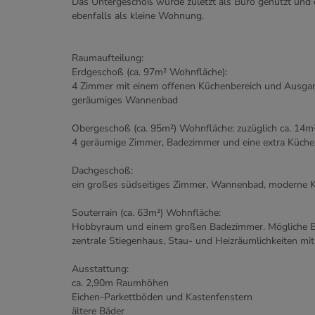
Das Untergeschoß wurde zuletzt als Büro genutzt und 
ebenfalls als kleine Wohnung.
Raumaufteilung:
Erdgeschoß (ca. 97m² Wohnfläche):
4 Zimmer mit einem offenen Küchenbereich und Ausgang
geräumiges Wannenbad
Obergeschoß (ca. 95m²) Wohnfläche: zuzüglich ca. 14m
4 geräumige Zimmer, Badezimmer und eine extra Küche
Dachgeschoß:
ein großes südseitiges Zimmer, Wannenbad, moderne 
Souterrain (ca. 63m²) Wohnfläche:
Hobbyraum und einem großen Badezimmer. Mögliche B
zentrale Stiegenhaus, Stau- und Heizräumlichkeiten mit
Ausstattung:
ca. 2,90m Raumhöhen
Eichen-Parkettböden und Kastenfenstern
ältere Bäder