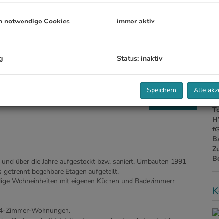
h notwendige Cookies
immer aktiv
B
Ob
g
Status: inaktiv
Z
V
Ob
N
Speichern
Alle akz
W
360 Tour
T
H
f
B
Z
B
und über die Jahre aufgestockt bzw. saniert. Umbauten 1991
 getrennt begehbare Etagen aufgeteilt.
tändige Wohneinheiten mit eigenen Küchen und Badezimmern
K
i 4-Zimmer-Wohnungen.