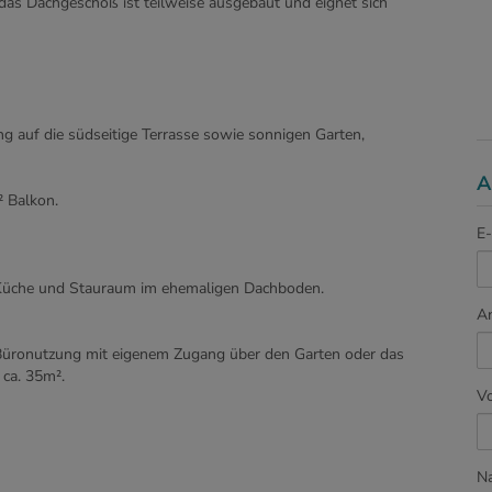
das Dachgeschoß ist teilweise ausgebaut und eignet sich
 auf die südseitige Terrasse sowie sonnigen Garten,
A
² Balkon.
E-
Küche und Stauraum im ehemaligen Dachboden.
A
üronutzung mit eigenem Zugang über den Garten oder das
 ca. 35m².
V
N