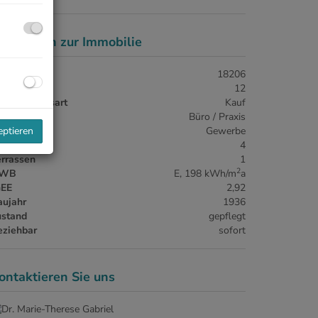
asisdaten zur Immobilie
jektnr.
18206
immer
12
ermarktungsart
Kauf
Zimmer
jektart
Büro / Praxis
utzungsart
Gewerbe
eptieren
C
4
errassen
1
2
WB
E, 198 kWh/m
a
GEE
2,92
aujahr
1936
ustand
gepflegt
eziehbar
sofort
ontaktieren Sie uns