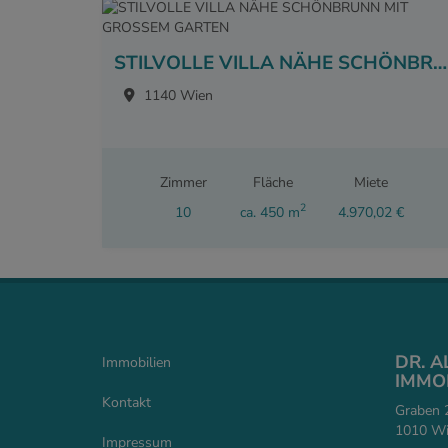
STILVOLLE VILLA NÄHE SCHÖNBRUNN MIT GROSSEM GARTEN
1140 Wien
Zimmer
Fläche
Miete
2
10
ca. 450 m
4.970,02 €
DR. 
Immobilien
IMMOB
Kontakt
Graben 2
1010 Wie
Impressum