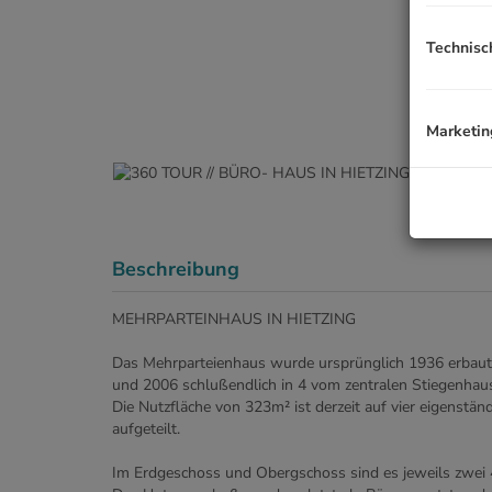
Technisc
Marketin
Beschreibung
MEHRPARTEINHAUS IN HIETZING
Das Mehrparteienhaus wurde ursprünglich 1936 erbaut 
und 2006 schlußendlich in 4 vom zentralen Stiegenhaus
Die Nutzfläche von 323m² ist derzeit auf vier eigens
aufgeteilt.
Im Erdgeschoss und Obergschoss sind es jeweils zwe