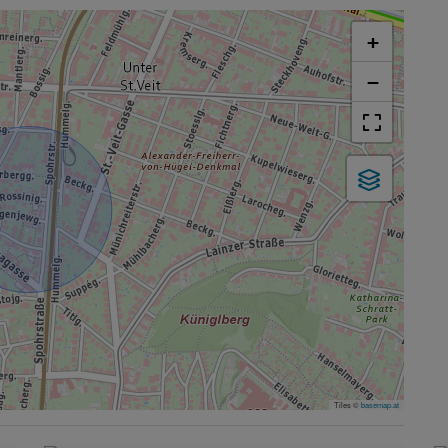
+
−
Tiles ©
basemap.at