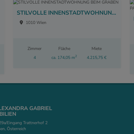
STILVOLLE INNENSTADTWOHNUNG BEIM GRABEN
1010 Wien
Zimmer
Fläche
Miete
2
4
ca. 174,05 m
4.215,75 €
ALEXANDRA GABRIEL
ILIEN
9a/Eingang Trattnerhof 2
n, Österreich