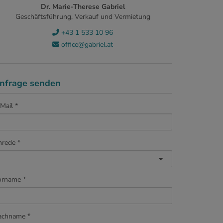
Dr. Marie-Therese Gabriel
Geschäftsführung, Verkauf und Vermietung
+43 1 533 10 96
office@gabriel.at
nfrage senden
Mail
nrede
orname
achname