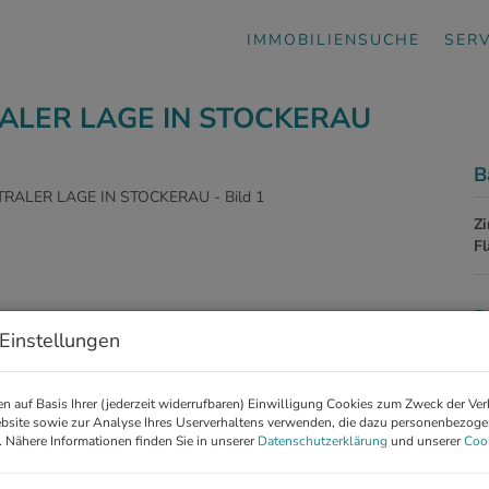
IMMOBILIENSUCHE
SERV
ALER LAGE IN STOCKERAU
B
Z
F
P
Einstellungen
Ge
Mi
n auf Basis Ihrer (jederzeit widerrufbaren) Einwilligung Cookies zum Zweck der Ve
bsite sowie zur Analyse Ihres Userverhaltens verwenden, die dazu personenbezog
Be
. Nähere Informationen finden Sie in unserer
Datenschutzerklärung
und unserer
Cook
mo