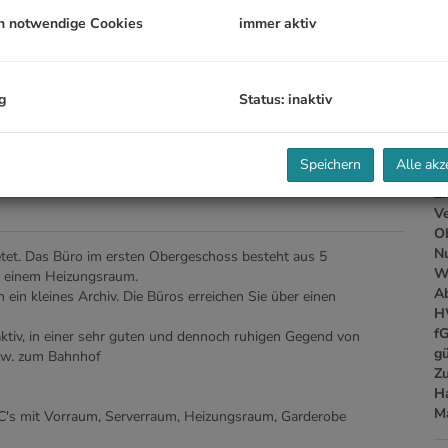
Pr
h notwendige Cookies
immer aktiv
Ka
V
g
Status: inaktiv
B
Speichern
Alle akz
Ob
Z
V
Ob
N
etet. Das Büro im ersten Obergeschoss besteht aus 5
W
d einem Heizungsraum.
A
 ein kleines Archiv. Die Büros erreichen Sie über einen
H
f
aktiv, in einer sehr guten und dennoch ruhigen Gegend von
gü
bzw. zum Bahnhof
Z
H
M
C's mit Vorraum, Serverraum, Heizungsraum, Garderobe