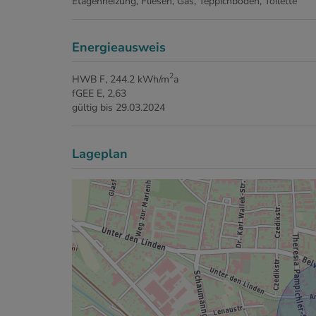
Etagenheizung
Fliesen
Gas
Teppichboden
Toilette
Energieausweis
2
HWB
F, 244.2 kWh/m
a
fGEE
E, 2,63
gültig bis
29.03.2024
Lageplan