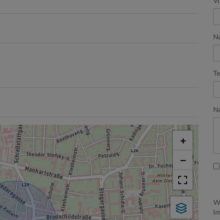
V
N
Te
Na
+
−
Wi
In