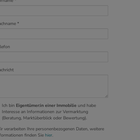
orname
achname
lefon
chricht
Ich bin
Eigentümer:in einer Immobilie
und habe
Interesse an Informationen zur Vermarktung
(Beratung, Marktüberblick oder Bewertung).
r verarbeiten Ihre personenbezogenen Daten, weitere
formationen finden Sie
hier
.