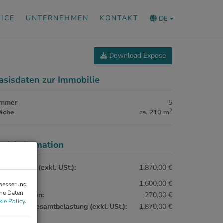
ICE
UNTERNEHMEN
KONTAKT
DE
Download Expose
asisdaten zur Immobilie
immer
5
2
läche
ca. 210 m
reisinformation
samtmiete (exkl. USt.):
1.870,00 €
ete:
1.600,00 €
rbesserung
ene Daten
triebskosten:
270,00 €
ie Policy
.
natliche Gesamtbelastung (exkl. USt.):
1.870,00 €