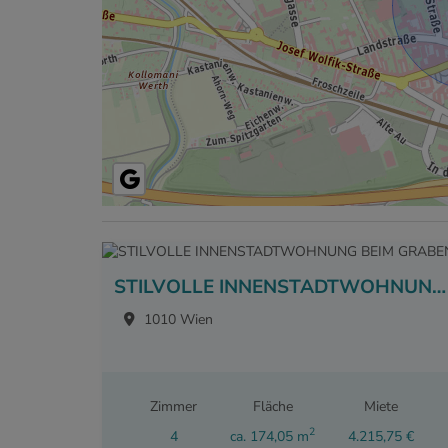
STILVOLLE INNENSTADTWOHNUNG BEIM GRABEN
1010 Wien
Zimmer
Fläche
Miete
2
4
ca. 174,05 m
4.215,75 €