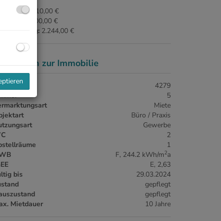
ovision:
5.610,00 €
ution:
10.000,00 €
ergebührung:
2.244,00 €
asisdaten zur Immobilie
eptieren
jektnr.
4279
immer
5
ermarktungsart
Miete
jektart
Büro / Praxis
utzungsart
Gewerbe
C
2
bstellräume
1
2
WB
F, 244.2 kWh/m
a
GEE
E, 2,63
ltig bis
29.03.2024
ustand
gepflegt
auszustand
gepflegt
ax. Mietdauer
10 Jahre