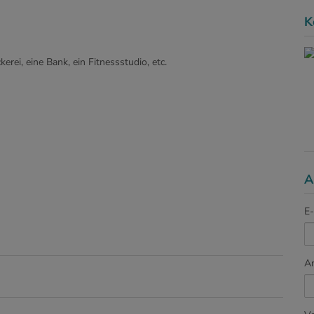
K
rei, eine Bank, ein Fitnessstudio, etc.
A
E-
A