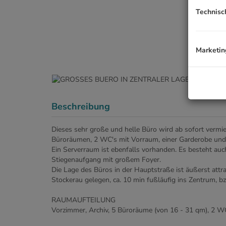
Technisc
Marketin
Beschreibung
Dieses sehr große und helle Büro wird ab sofort vermi
Büroräumen, 2 WC's mit Vorraum, einer Garderobe un
Ein Serverraum ist ebenfalls vorhanden. Es besteht auch
Stiegenaufgang mit großem Foyer.
Die Lage des Büros in der Hauptstraße ist äußerst attr
Stockerau gelegen, ca. 10 min fußläufig ins Zentrum, 
RAUMAUFTEILUNG
Vorzimmer, Archiv, 5 Büroräume (von 16 - 31 qm), 2 W