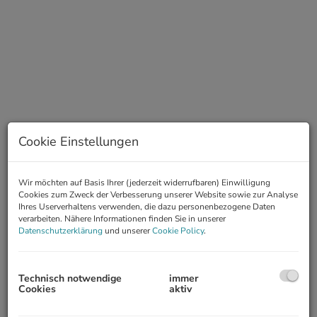
Cookie Einstellungen
Wir möchten auf Basis Ihrer (jederzeit widerrufbaren) Einwilligung
Beschreibung
Cookies zum Zweck der Verbesserung unserer Website sowie zur Analyse
Ihres Userverhaltens verwenden, die dazu personenbezogene Daten
verarbeiten. Nähere Informationen finden Sie in unserer
Zum Verkauf gelangt ein hochwertig ausgestattetes
Datenschutzerklärung
und unserer
Cookie Policy
.
Einfamilienhaus mit tollem Garten und Pool am beliebten
Bruckhaufen. Ein Zuhause mit viel Platz auf drei Ebenen und ein
Wohlfühlraum für große Familien. Das freistehende Haus wurde
2002 in zeitloser Architektur und Ziegelbauweise errichtet.
Technisch notwendige
immer
Cookies
aktiv
Hochwertige Materialien und Raumhöhen von 2,9m im
Erdgeschoss sowie 2,6 m im Obergeschoss schaffen ein luftiges