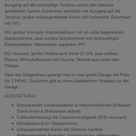
Ausgang auf die westseitige Terrasse und in den liebevoll
gestalteten Garten, Esszimmer ebenfalls mit Ausgang auf die
Terrasse, große vollausgestattete Küche mit Essbereich, Duschbad
mit WC.
DG: großer Vorraum, Masterbedroom mit en-suite begehbarem
Kleiderschrank, zwei weitere Schlafzimmer mit hochwertigen
Einbaumöbeln, Wannenbad, separates WC
KG: Vorraum, großer Hobbyraum (rund 27 m²), zwei weitere
Räume, Wirtschaftsraum mit Dusche, Technikraum unter den
Stiegen
Über das Stiegenhaus gelangt man in eine große Garage mit Platz
für 2 PKWs. Zusätzlich gibt es einen überdachten Vorplatz vor der
Garage.
AUSSTATTUNG:
Eichenparkett-Landhausdielen & Natursteinfliesen (Schubert
Stone innen & Breitwieser außen)
Fußbodenheizung mit Gasbrennwertgerät (2021 erneuert)
Klimatisierung im Obergeschoss
vollausgestattete Küche mit Siemens Geräten
(höhergestellter Backofen, Geschirrspüler, Mikrowelle)