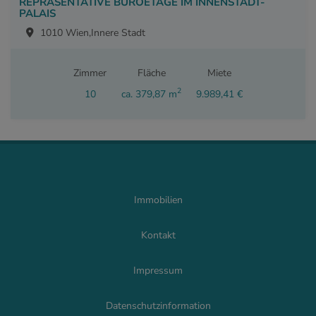
REPRÄSENTATIVE BÜROETAGE IM INNENSTADT-
PALAIS
1010 Wien,Innere Stadt
Zimmer
Fläche
Miete
2
10
ca. 379,87 m
9.989,41 €
Immobilien
Kontakt
Impressum
Datenschutzinformation