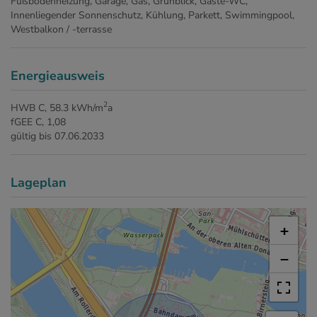
Fußbodenheizung
Garage
Gas
Grünblick
Gäste-WC
Innenliegender Sonnenschutz
Kühlung
Parkett
Swimmingpool
Westbalkon / -terrasse
Energieausweis
2
HWB
C, 58.3 kWh/m
a
fGEE
C, 1,08
gültig bis
07.06.2033
Lageplan
+
−