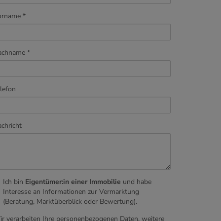
orname
achname
lefon
chricht
Ich bin
Eigentümer:in einer Immobilie
und habe
Interesse an Informationen zur Vermarktung
(Beratung, Marktüberblick oder Bewertung).
r verarbeiten Ihre personenbezogenen Daten, weitere