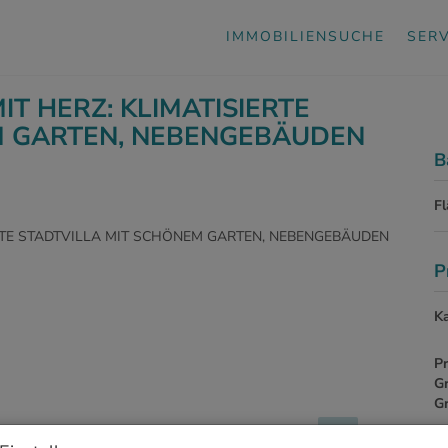
IMMOBILIENSUCHE
SERV
T HERZ: KLIMATISIERTE
M GARTEN, NEBENGEBÄUDEN
B
F
P
Ka
Pr
G
G