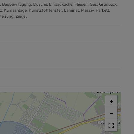
Baubewilligung
Dusche
Einbauküche
Fliesen
Gas
Grünblick
z
Klimaanlage
Kunststofffenster
Laminat
Massiv
Parkett
heizung
Ziegel
+
−