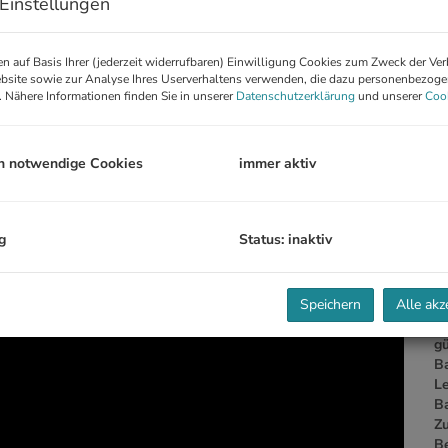
Einstellungen
B
n auf Basis Ihrer (jederzeit widerrufbaren) Einwilligung Cookies zum Zweck der Ve
bsite sowie zur Analyse Ihres Userverhaltens verwenden, die dazu personenbezog
Ob
. Nähere Informationen finden Sie in unserer
Datenschutzerklärung
und unserer
Cook
V
Ob
N
h notwendige Cookies
immer aktiv
Sc
B
W
T
g
Status: inaktiv
St
360° Rundgang
G
A
Speichern
Alle akz
H
f
gü
B
Le
B
Z
B