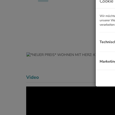
Cookie 
Wir möchte
unserer We
verarbeiten
Technisc
Marketin
Video