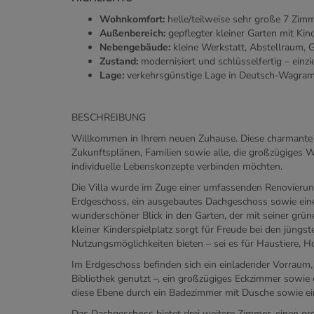
Wohnkomfort:
helle/teilweise sehr große
7 Zimm
Außenbereich:
gepflegter kleiner Garten mit Kin
Nebengebäude:
kleine Werkstatt, Abstellraum, 
Zustand:
modernisiert und schlüsselfertig – ein
Lage:
verkehrsgünstige Lage in Deutsch-Wagram
BESCHREIBUNG
Willkommen in Ihrem neuen Zuhause. Diese charmante S
Zukunftsplänen, Familien sowie alle, die großzügiges 
individuelle Lebenskonzepte verbinden möchten.
Die Villa wurde im Zuge einer umfassenden Renovierung
Erdgeschoss, ein ausgebautes Dachgeschoss sowie ein
wunderschöner Blick in den Garten, der mit seiner gr
kleiner Kinderspielplatz sorgt für Freude bei den jüng
Nutzungsmöglichkeiten bieten – sei es für Haustiere, 
Im Erdgeschoss befinden sich ein einladender Vorraum,
Bibliothek genutzt –, ein großzügiges Eckzimmer sowie
diese Ebene durch ein Badezimmer mit Dusche sowie ein
Das Dachgeschoss bietet drei weitere Zimmer, einen gro