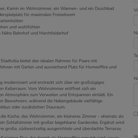
er, Kamin im Wohnzimmer, ein Wannen- und ein Duschbad
V
derspielplatz für maximalen Freizeitwert
Gartenhütten
ziehen und wohlfühlen
N
 Nähe Bahnhof und Marchfelderhof
Te
tadtvilla bietet den idealen Rahmen für Paare mit
Wohnen mit Garten und ausreichend Platz für Homeoffice und
Na
 modernisiert und erstreckt sich über ein großzügiges
en Kellerraum. Vom Wohnzimmer eröffnet sich ein
ünen Atmosphäre zum Verweilen und Entspannen einlädt. Ein
sten Bewohnern, während die Nebengebäude vielfältige
Hobbys oder zusätzlichen Stauraum.
 die Küche, das Wohnzimmer, ein kleineres Zimmer – ehemals als
 ein Schlafzimmer mit großer begehbarer Garderobe. Ergänzt wird
e große, südwestseitig ausgerichtete und überdachte Terrasse.
Wi
ßzügigen Flur, der derzeit als Homeoffice genutzt wird, sowie