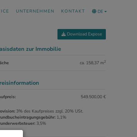
ICE
UNTERNEHMEN
KONTAKT
DE
Download Expose
asisdaten zur Immobilie
2
läche
ca. 158,37 m
reisinformation
ufpreis:
549.500,00 €
ovision:
3% des Kaufpreises zzgl. 20% USt.
rundbucheintragungsgebühr:
1,1%
runderwerbsteuer:
3,5%