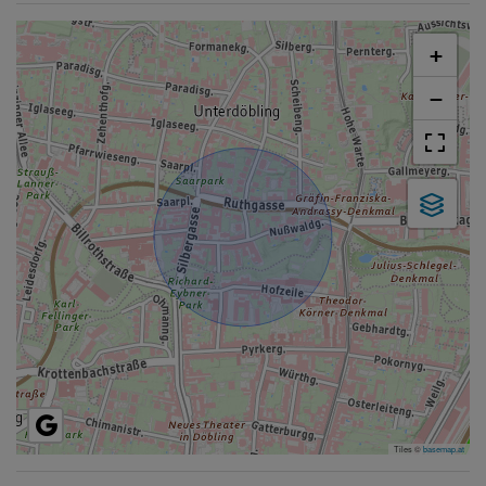
+
−
Tiles ©
basemap.at