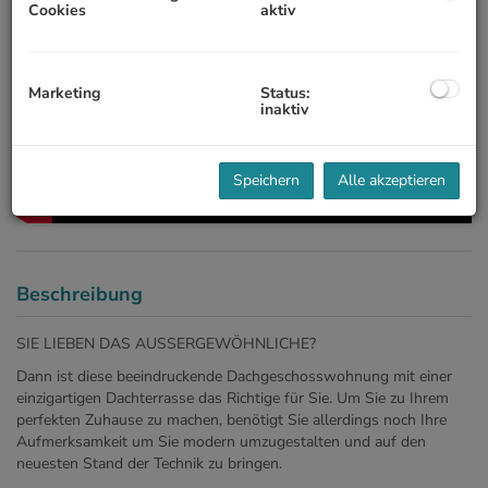
Cookies
aktiv
Marketing
Status:
inaktiv
Speichern
Alle akzeptieren
Beschreibung
SIE LIEBEN DAS AUSSERGEWÖHNLICHE?
Dann ist diese beeindruckende Dachgeschosswohnung mit einer
einzigartigen Dachterrasse das Richtige für Sie. Um Sie zu Ihrem
perfekten Zuhause zu machen, benötigt Sie allerdings noch Ihre
Aufmerksamkeit um Sie modern umzugestalten und auf den
neuesten Stand der Technik zu bringen.