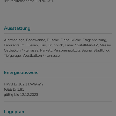
3% Maklerhonorar + 20% UST.
Ausstattung
Alarmanlage
Badewanne
Dusche
Einbauküche
Etagenheizung
Fahrradraum
Fliesen
Gas
Grünblick
Kabel / Satelliten-TV
Massiv
Ostbalkon / -terrasse
Parkett
Personenaufzug
Sauna
Stadtblick
Tiefgarage
Westbalkon / -terrasse
Energieausweis
2
HWB
D, 102.1 kWh/m
a
fGEE
D, 1,81
gültig bis
12.12.2023
Lageplan