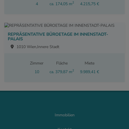
2
4
ca. 174,05 m
4.215,75 €
REPRÄSENTATIVE BÜROETAGE IM INNENSTADT-
PALAIS
1010 Wien,Innere Stadt
Zimmer
Fläche
Miete
2
10
ca. 379,87 m
9.989,41 €
Immobilien