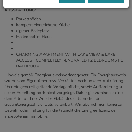
Wanne, Dusche und WC. Kellerabteil
AUSSTATTUNG:
Parkettböden
komplett eingerichtete Küche
eigener Badeplatz
Hallenbad im Haus
CHARMING APARTMENT WITH LAKE VIEW & LAKE
ACCESS | COMPLETELY RENOVATED | 2 BEDROOMS | 1
BATHROOM
Hinweis gemäß Energieausweisvorlagegesetz: Ein Energieausweis
wurde vom Eigentümer bzw. Verkäufer, nach unserer Aufklärung
über die generell geltende Vorlagepflicht, sowie Aufforderung zu
seiner Erstellung noch nicht vorgelegt. Daher gilt zumindest eine
dem Alter und der Art des Gebäudes entsprechende
Gesamtenergieeffizienz als vereinbart. Wir übernehmen keinerlei
Gewähr oder Haftung für die tatsächliche Energieeffizienz der
angebotenen Immobilie.