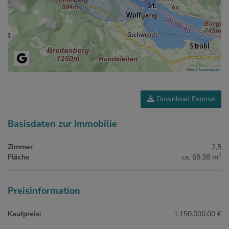
Tiles ©
basemap.at
Download Expose
Basisdaten zur Immobilie
Zimmer
2,5
2
Fläche
ca. 68,38 m
Preisinformation
Kaufpreis:
1.150.000,00 €