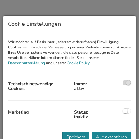
Cookie Einstellungen
Wir möchten auf Basis Ihrer (jederzeit widerrufbaren) Einwilligung
Cookies zum Zweck der Verbesserung unserer Website sowie zur Analyse
Ihres Userverhaltens verwenden, die dazu personenbezogene Daten
verarbeiten. Nähere Informationen finden Sie in unserer
Datenschutzerklärung
und unserer
Cookie Policy
.
Beschreibung
Technisch notwendige
immer
Cookies
aktiv
Die Wohnung ist Teil der Anlage „Parkcottage Wolfgangsee“ mit
neugestaltetem Hallenbad in unmittelbarer Nähe des Sees
gelegen.
Marketing
Status:
inaktiv
RAUMAUFTEILUNG:
Vorzimmer, Wohnzimmer mit Ausgang auf dem Balkon, Küche,
Schlafzimmer, ein kleines Zimmer (7,24m²), Badezimmer mit
Speichern
Alle akzeptieren