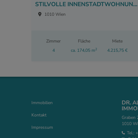
STILVOLLE INNENSTADTWOHNUNG BEIM GRABEN
1010 Wien
Zimmer
Fläche
Miete
2
4
ca. 174,05 m
4.215,75 €
DR. 
Immobilien
IMMOB
Kontakt
Graben 2
1010 Wie
Impressum
Tel.:
+