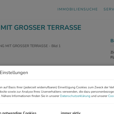
IMMOBILIENSUCHE
SERV
MIT GROSSER TERRASSE
B
Z
F
Einstellungen
P
Ka
n auf Basis Ihrer (jederzeit widerrufbaren) Einwilligung Cookies zum Zweck der Ve
bsite sowie zur Analyse Ihres Userverhaltens verwenden, die dazu personenbezog
. Nähere Informationen finden Sie in unserer
Datenschutzerklärung
und unserer
Cook
Pr
G
G
h notwendige Cookies
immer aktiv