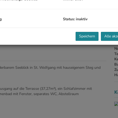
B
g
Status: inaktiv
Ob
Z
Speichern
Alle akz
V
Ob
N
T
Ke
B
rbarem Seeblick in St. Wolfgang mit hauseigenem Steg und
Z
H
gang auf die Terrasse (37,27m²), ein Schlafzimmer mit
K
nenbad mit Fenster, separates WC, Abstellraum