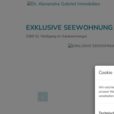
EXKLUSIVE SEEWOHNUNG 
5360 St. Wolfgang im Salzkammergut
Cookie 
Wir möchte
unserer We
verarbeiten
Technisc