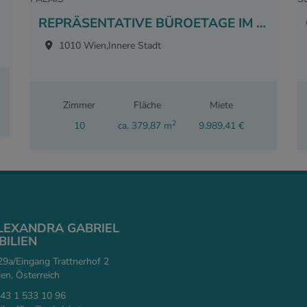
REPRÄSENTATIVE BÜROETAGE IM INNENSTADT-PALAIS
1010 Wien,Innere Stadt
Zimmer
Fläche
Miete
2
10
ca. 379,87 m
9.989,41 €
ALEXANDRA GABRIEL
ILIEN
9a/Eingang Trattnerhof 2
n, Österreich
43 1 533 10 96