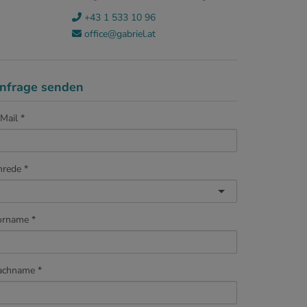
+43 1 533 10 96
office@gabriel.at
nfrage senden
Mail
nrede
orname
achname