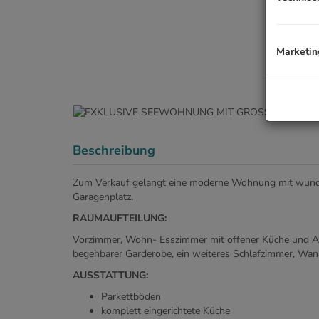
Marketin
Beschreibung
Zum Verkauf gelangt eine moderne Wohnung mit wunde
Garagenplatz.
RAUMAUFTEILUNG:
Vorzimmer, Wohn- Esszimmer mit offener Küche und Aus
begehbarer Garderobe, ein weiteres Schlafzimmer, Wan
AUSSTATTUNG:
Parkettböden
komplett eingerichtete Küche