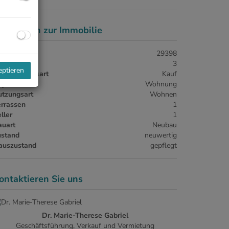
asisdaten zur Immobilie
jektnr.
29398
immer
3
eptieren
ermarktungsart
Kauf
jektart
Wohnung
utzungsart
Wohnen
errassen
1
ller
1
auart
Neubau
ustand
neuwertig
auszustand
gepflegt
ontaktieren Sie uns
Dr. Marie-Therese Gabriel
Geschäftsführung, Verkauf und Vermietung