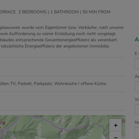
ERRACE 2 BEDROOMS | 1 BATHROOM | 50 MIN FROM
gieausweis wurde vom Eigentümer bzw. Verkäufer, nach unserer
owie Aufforderung zu seiner Erstellung noch nicht vorgelegt.
A
ebäudes entsprechende Gesamtenergieeffizienz als vereinbart.
tatsächliche Energieeffizienz der angebotenen Immobilie.
E-
A
lliten-TV
Parkett
Parkplatz
Wohnküche / offene Küche
V
N
+
−