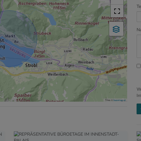
Te
Na
Wi
In
Tiles ©
basemap.at