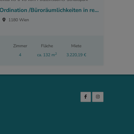
Ordination /Büroräumlichkeiten in repräsentativer Stilvilla vis-a-vis vom Pötzleinsdorfer Schloßpark
1180 Wien
Zimmer
Fläche
Miete
2
4
ca. 132 m
3.220,19 €