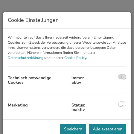
Cookie Einstellungen
Wir möchten auf Basis Ihrer (jederzeit widerrufbaren) Einwilligung
Cookies zum Zweck der Verbesserung unserer Website sowie zur Analyse
Ihres Userverhaltens verwenden, die dazu personenbezogene Daten
verarbeiten. Nähere Informationen finden Sie in unserer
Datenschutzerklärung
und unserer
Cookie Policy
.
Beschreibung
Technisch notwendige
immer
Cookies
aktiv
Zum Verkauf gelangt eine moderne Wohnung mit wunderbarem
Seeblick in St. Wolfgang mit hauseigenem Steg und Garagenplatz.
RAUMAUFTEILUNG:
Marketing
Status:
Vorzimmer, Wohn- Esszimmer mit offener Küche und Ausgang auf
inaktiv
die Terrasse (37,27m²), ein Schlafzimmer mit begehbarer
Garderobe, ein weiteres Schlafzimmer, Wannenbad mit Fenster,
separates WC, Abstellraum
Speichern
Alle akzeptieren