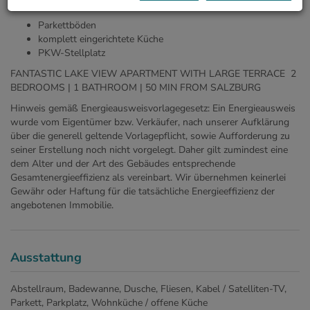
AUSSTATTUNG:
Parkettböden
komplett eingerichtete Küche
PKW-Stellplatz
FANTASTIC LAKE VIEW APARTMENT WITH LARGE TERRACE 2
BEDROOMS | 1 BATHROOM | 50 MIN FROM SALZBURG
Hinweis gemäß Energieausweisvorlagegesetz: Ein Energieausweis
wurde vom Eigentümer bzw. Verkäufer, nach unserer Aufklärung
über die generell geltende Vorlagepflicht, sowie Aufforderung zu
seiner Erstellung noch nicht vorgelegt. Daher gilt zumindest eine
dem Alter und der Art des Gebäudes entsprechende
Gesamtenergieeffizienz als vereinbart. Wir übernehmen keinerlei
Gewähr oder Haftung für die tatsächliche Energieeffizienz der
angebotenen Immobilie.
Ausstattung
Abstellraum
Badewanne
Dusche
Fliesen
Kabel / Satelliten-TV
Parkett
Parkplatz
Wohnküche / offene Küche