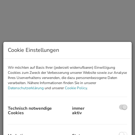
Cookie Einstellungen
Beschreibung
Wir möchten auf Basis Ihrer (jederzeit widerrufbaren) Einwilligung
Cookies zum Zweck der Verbesserung unserer Website sowie zur Analyse
HELLE DACHGESCHOSS-MAISONETTE - NÄHE
Ihres Userverhaltens verwenden, die dazu personenbezogene Daten
RUDOLFSPLATZ
verarbeiten. Nähere Informationen finden Sie in unserer
Datenschutzerklärung
und unserer
Cookie Policy
.
5. Obergeschoß mit Lift, befristete Vermietung (7 Jahre)
In bester Lage des 1. Bezirks gelangt eine schöne DG-Wohnung
zur Vermietung.
Technisch notwendige
immer
Cookies
aktiv
Die Infrastruktur ist perfekt. Lokale, Bars, Restaurant, eine Vielzahl
an Einkaufsmöglichkeiten und öffentliche Verkehrsmittel sind
schnell erreicht.