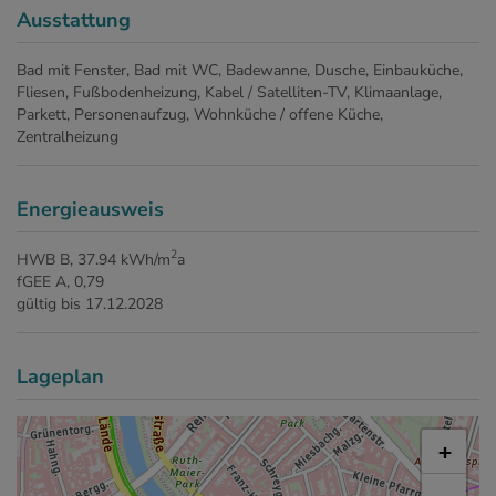
Ausstattung
Bad mit Fenster
Bad mit WC
Badewanne
Dusche
Einbauküche
Fliesen
Fußbodenheizung
Kabel / Satelliten-TV
Klimaanlage
Parkett
Personenaufzug
Wohnküche / offene Küche
Zentralheizung
Energieausweis
2
HWB
B, 37.94 kWh/m
a
fGEE
A, 0,79
gültig bis
17.12.2028
Lageplan
+
−