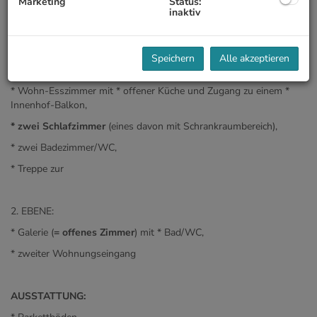
Marketing
Status:
inaktiv
RAUMAUFTEILUNG:
1. EBENE:
Speichern
Alle akzeptieren
* kleines Vorzimmer mit * Gäste-WC und * Abstellraum,
* Wohn-Esszimmer mit * offener Küche und Zugang zu einem *
Innenhof-Balkon,
* zwei Schlafzimmer
(eines davon mit Schrankraumbereich),
* zwei Badezimmer/WC,
* Treppe zur
2. EBENE:
* Galerie (
= offenes Zimmer
) mit * Bad/WC,
* zweiter Wohnungseingang
AUSSTATTUNG: