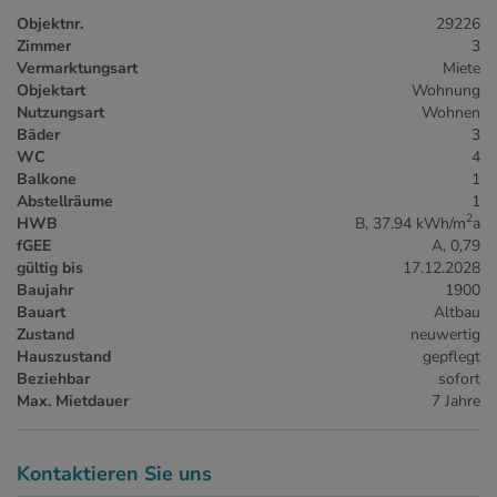
Objektnr.
29226
Zimmer
3
Vermarktungsart
Miete
Objektart
Wohnung
Nutzungsart
Wohnen
Bäder
3
WC
4
Balkone
1
Abstellräume
1
2
HWB
B, 37.94 kWh/m
a
fGEE
A, 0,79
gültig bis
17.12.2028
Baujahr
1900
Bauart
Altbau
Zustand
neuwertig
Hauszustand
gepflegt
Beziehbar
sofort
Max. Mietdauer
7 Jahre
Kontaktieren Sie uns